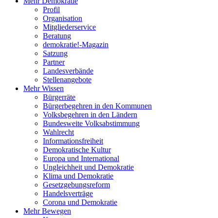
Mehr Demokratie
Profil
Organisation
Mitgliederservice
Beratung
demokratie!-Magazin
Satzung
Partner
Landesverbände
Stellenangebote
Mehr Wissen
Bürgerräte
Bürgerbegehren in den Kommunen
Volksbegehren in den Ländern
Bundesweite Volksabstimmung
Wahlrecht
Informationsfreiheit
Demokratische Kultur
Europa und International
Ungleichheit und Demokratie
Klima und Demokratie
Gesetzgebungsreform
Handelsverträge
Corona und Demokratie
Mehr Bewegen