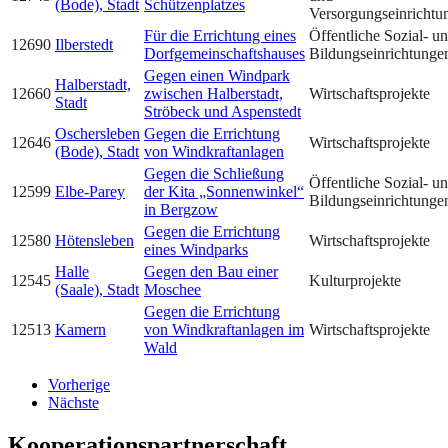
(Bode), Stadt
Schützenplatzes
Versorgungseinrichtu
Für die Errichtung eines
Öffentliche Sozial- u
12690
Ilberstedt
Dorfgemeinschaftshauses
Bildungseinrichtunge
Gegen einen Windpark
Halberstadt,
12660
zwischen Halberstadt,
Wirtschaftsprojekte
Stadt
Ströbeck und Aspenstedt
Oschersleben
Gegen die Errichtung
12646
Wirtschaftsprojekte
(Bode), Stadt
von Windkraftanlagen
Gegen die Schließung
Öffentliche Sozial- u
12599
Elbe-Parey
der Kita „Sonnenwinkel“
Bildungseinrichtunge
in Bergzow
Gegen die Errichtung
12580
Hötensleben
Wirtschaftsprojekte
eines Windparks
Halle
Gegen den Bau einer
12545
Kulturprojekte
(Saale), Stadt
Moschee
Gegen die Errichtung
12513
Kamern
von Windkraftanlagen im
Wirtschaftsprojekte
Wald
Vorherige
Nächste
Kooperationspartnerschaft