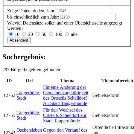
Zeige Daten ab dem Jahr:
bis einschließlich zum Jahr:
Wieviel Datensätze sollen auf einer Übersichtsseite angezeigt
werden?
10
20
50
100
alle
Suchergebnis:
297 Bürgerbegehren gefunden
ID
Ort
Thema
Themenbereich
Für eine Änderung der
Tangerhütte,
Gemeindezugehörigkeit
12762
Gebietsreform
Stadt
des Ortsteils Schelldorf
zur Stadt Tangermünde
Für den Wechsel des
Tangerhütte,
12755
Ortsteils Schelldorf zur
Gebietsreform
Stadt
Stadt Tangermünde
Öffentliche Infrastruk
Oschersleben
Gegen den Verkauf des
12743
und